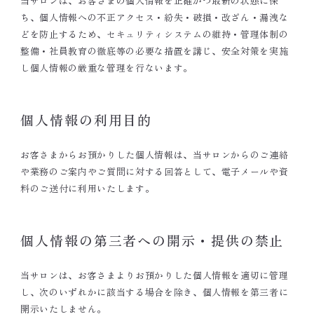
当サロンは、お客さまの個人情報を正確かつ最新の状態に保
営業日を確認の上、お電話ください
ち、個人情報への不正アクセス・紛失・破損・改ざん・漏洩な
どを防止するため、セキュリティシステムの維持・管理体制の
〈 メールでのお問い合わせ 〉
整備・社員教育の徹底等の必要な措置を講じ、安全対策を実施
body3816@docomo.ne.jp
し個人情報の厳重な管理を行ないます。
個人情報の利用目的
お客さまからお預かりした個人情報は、当サロンからのご連絡
や業務のご案内やご質問に対する回答として、電子メールや資
料のご送付に利用いたします。
個人情報の第三者への開示・提供の禁止
当サロンは、お客さまよりお預かりした個人情報を適切に管理
し、次のいずれかに該当する場合を除き、個人情報を第三者に
開示いたしません。