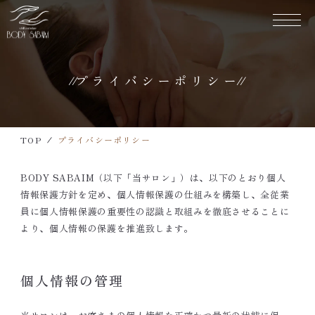
プライバシーポリシー
TOP
当店について
TOP
プライバシーポリシー
メニュー・料金表
BODY SABAIM
（以下「当サロン」）は、以下のとおり個人
営業カレンダー
情報保護方針を定め、個人情報保護の仕組みを構築し、全従業
員に個人情報保護の重要性の認識と取組みを徹底させることに
新着情報
より、個人情報の保護を推進致します。
個人情報の管理
〈 お問い合わせ・ご予約 〉
090-7932-6586