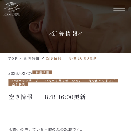
新着情報
TOP
当店について
TOP
新着情報
空き情報 8/8 16:00更新
メニュー・料金表
新着情報
2026/02/27
営業カレンダー
むつ市マッサージ
むつ市リラクゼーション
むつ市ヘッドスパ
空き状況
新着情報
空き情報 8/8 16:00更新
〈 お問い合わせ・ご予約 〉
090-7932-6586
⚠️直近の空いている日時のみの記載です。