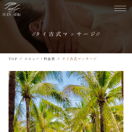
タイ古式マッサージ
TOP
当店について
TOP
メニュー・料金表
タイ古式マッサージ
メニュー・料金表
営業カレンダー
新着情報
〈 お問い合わせ・ご予約 〉
090-7932-6586