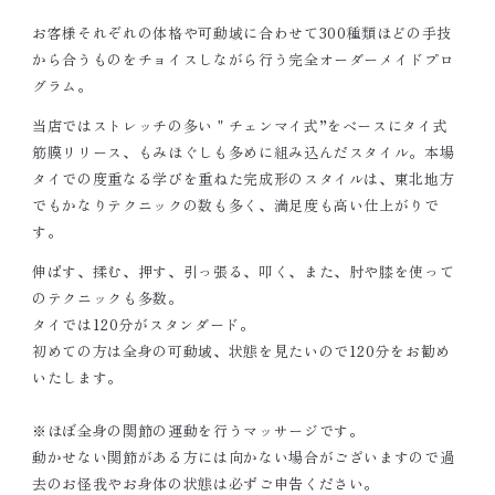
お客様それぞれの体格や可動域に合わせて300種類ほどの手技
から合うものをチョイスしながら行う完全オーダーメイドプロ
グラム。
当店ではストレッチの多い＂チェンマイ式”をベースにタイ式
筋膜リリース、もみほぐしも多めに組み込んだスタイル。本場
タイでの度重なる学びを重ねた完成形のスタイルは、東北地方
でもかなりテクニックの数も多く、満足度も高い仕上がりで
す。
伸ばす、揉む、押す、引っ張る、叩く、また、肘や膝を使って
のテクニックも多数。
タイでは120分がスタンダード。
初めての方は全身の可動域、状態を見たいので120分をお勧め
いたします。
※ほぼ全身の関節の運動を行うマッサージです。
動かせない関節がある方には向かない場合がございますので過
去のお怪我やお身体の状態は必ずご申告ください。