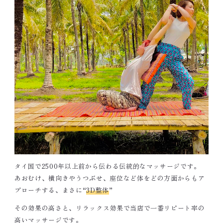
営業日を確認の上、お電話ください
〈 メールでのお問い合わせ 〉
body3816@docomo.ne.jp
タイ国で2500年以上前から伝わる伝統的なマッサージです。
あおむけ、横向きやうつぶせ、座位など体をどの方面からもア
プローチする、まさに“
3D整体
”
その効果の高さと、リラックス効果で当店で一番リピート率の
高いマッサージです。